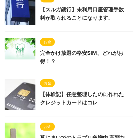
【スルガ銀行】未利用口座管理手数
料が取られることになります。
お金
完全かけ放題の格安SIM、どれがお
得！？
お金
【体験記】任意整理したのに作れた
クレジットカードはコレ
お金
墓じまいでのトラブル急増中 高額な