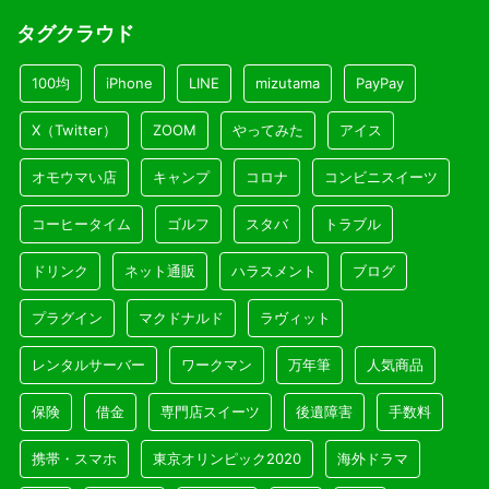
タグクラウド
100均
iPhone
LINE
mizutama
PayPay
X（Twitter）
ZOOM
やってみた
アイス
オモウマい店
キャンプ
コロナ
コンビニスイーツ
コーヒータイム
ゴルフ
スタバ
トラブル
ドリンク
ネット通販
ハラスメント
ブログ
プラグイン
マクドナルド
ラヴィット
レンタルサーバー
ワークマン
万年筆
人気商品
保険
借金
専門店スイーツ
後遺障害
手数料
携帯・スマホ
東京オリンピック2020
海外ドラマ