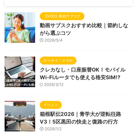
【VOD】動画サブスク
動画サブスクおすすめ比較｜節約しな
がら選ぶコツ
2026/5/4
ケータイ・スマホ
クレカなし・口座振替OK！モバイル
Wi-Fiルータでも使える格安SIM!?
2026/3/12
イベント
箱根駅伝2026｜青学大が逆転往路
V3！5区黒田の快走と復路の行方
2026/1/2