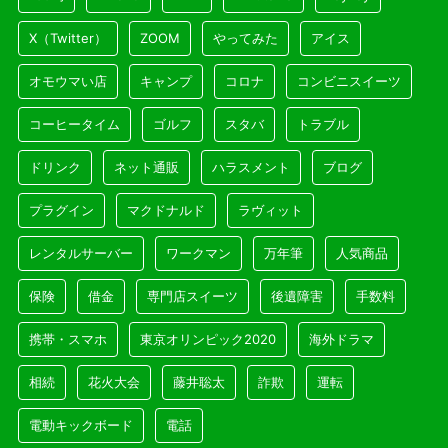
X（Twitter）
ZOOM
やってみた
アイス
オモウマい店
キャンプ
コロナ
コンビニスイーツ
コーヒータイム
ゴルフ
スタバ
トラブル
ドリンク
ネット通販
ハラスメント
ブログ
プラグイン
マクドナルド
ラヴィット
レンタルサーバー
ワークマン
万年筆
人気商品
保険
借金
専門店スイーツ
後遺障害
手数料
携帯・スマホ
東京オリンピック2020
海外ドラマ
相続
花火大会
藤井聡太
詐欺
運転
電動キックボード
電話