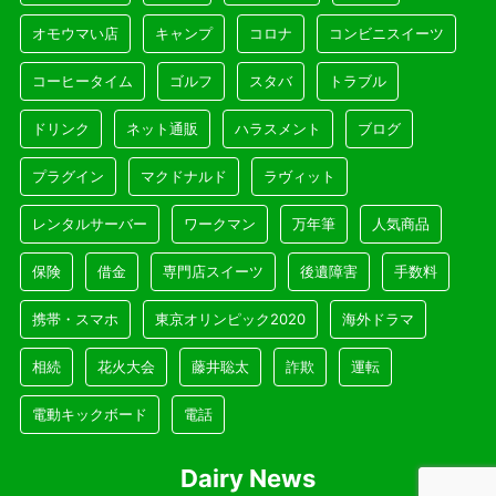
オモウマい店
キャンプ
コロナ
コンビニスイーツ
コーヒータイム
ゴルフ
スタバ
トラブル
ドリンク
ネット通販
ハラスメント
ブログ
プラグイン
マクドナルド
ラヴィット
レンタルサーバー
ワークマン
万年筆
人気商品
保険
借金
専門店スイーツ
後遺障害
手数料
携帯・スマホ
東京オリンピック2020
海外ドラマ
相続
花火大会
藤井聡太
詐欺
運転
電動キックボード
電話
Dairy News