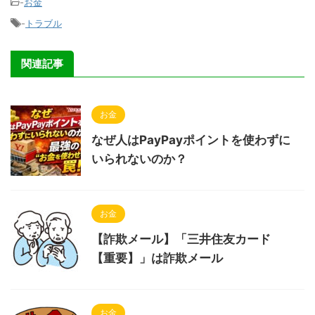
-
お金
-
トラブル
関連記事
お金
なぜ人はPayPayポイントを使わずに
いられないのか？
お金
【詐欺メール】「三井住友カード
【重要】」は詐欺メール
お金