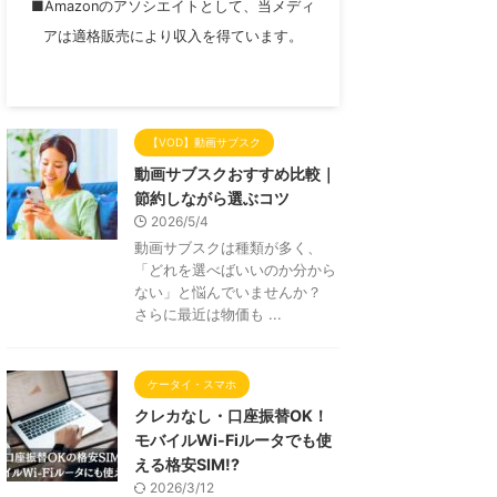
■Amazonのアソシエイトとして、当メディ
アは適格販売により収入を得ています。
【VOD】動画サブスク
動画サブスクおすすめ比較｜
節約しながら選ぶコツ
2026/5/4
動画サブスクは種類が多く、
「どれを選べばいいのか分から
ない」と悩んでいませんか？
さらに最近は物価も ...
ケータイ・スマホ
クレカなし・口座振替OK！
モバイルWi-Fiルータでも使
える格安SIM!?
2026/3/12