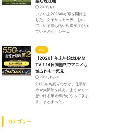
葉ら現在地
2026/1/1
いよいよ2026年が幕を開けま
した。女子サッカー界におい
て、いま最も熱い視線が注がれ
ているのが、シー ...
雑記
【2026】年末年始はDMM
TV！14日間無料でアニメも
独占作も一気見
2025/12/29
2025年も残りわずか。仕事納
めや大掃除を終え、ようやく一
息つける年末年始がやってきま
す。まとまった ...
カテゴリー