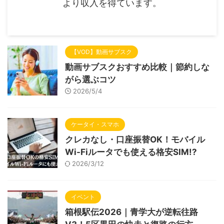
より収入を得ています。
【VOD】動画サブスク
動画サブスクおすすめ比較｜節約しな
がら選ぶコツ
2026/5/4
ケータイ・スマホ
クレカなし・口座振替OK！モバイル
Wi-Fiルータでも使える格安SIM!?
2026/3/12
イベント
箱根駅伝2026｜青学大が逆転往路