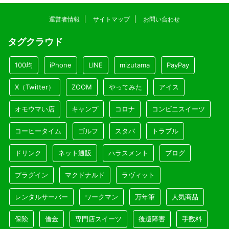
運営者情報
サイトマップ
お問い合わせ
タグクラウド
100均
iPhone
LINE
mizutama
PayPay
X（Twitter）
ZOOM
やってみた
アイス
オモウマい店
キャンプ
コロナ
コンビニスイーツ
コーヒータイム
ゴルフ
スタバ
トラブル
ドリンク
ネット通販
ハラスメント
ブログ
プラグイン
マクドナルド
ラヴィット
レンタルサーバー
ワークマン
万年筆
人気商品
保険
借金
専門店スイーツ
後遺障害
手数料