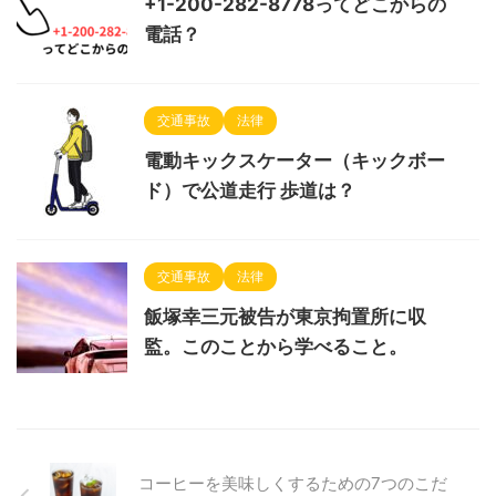
+1-200-282-8778ってどこからの
電話？
交通事故
法律
電動キックスケーター（キックボー
ド）で公道走行 歩道は？
交通事故
法律
飯塚幸三元被告が東京拘置所に収
監。このことから学べること。
コーヒーを美味しくするための7つのこだ