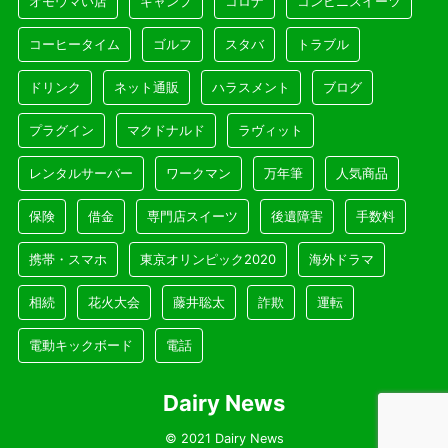
オモウマい店
キャンプ
コロナ
コンビニスイーツ
コーヒータイム
ゴルフ
スタバ
トラブル
ドリンク
ネット通販
ハラスメント
ブログ
プラグイン
マクドナルド
ラヴィット
レンタルサーバー
ワークマン
万年筆
人気商品
保険
借金
専門店スイーツ
後遺障害
手数料
携帯・スマホ
東京オリンピック2020
海外ドラマ
相続
花火大会
藤井聡太
詐欺
運転
電動キックボード
電話
Dairy News
© 2021 Dairy News