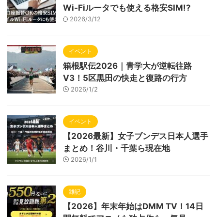
Wi-Fiルータでも使える格安SIM!?
2026/3/12
イベント
箱根駅伝2026｜青学大が逆転往路
V3！5区黒田の快走と復路の行方
2026/1/2
イベント
【2026最新】女子ブンデス日本人選手
まとめ！谷川・千葉ら現在地
2026/1/1
雑記
【2026】年末年始はDMM TV！14日