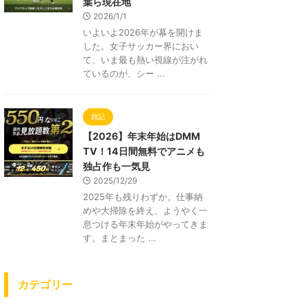
葉ら現在地
2026/1/1
いよいよ2026年が幕を開けま
した。女子サッカー界におい
て、いま最も熱い視線が注がれ
ているのが、シー ...
雑記
【2026】年末年始はDMM
TV！14日間無料でアニメも
独占作も一気見
2025/12/29
2025年も残りわずか。仕事納
めや大掃除を終え、ようやく一
息つける年末年始がやってきま
す。まとまった ...
カテゴリー