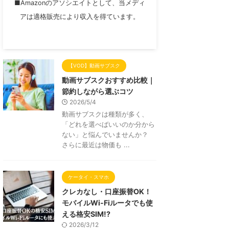
■Amazonのアソシエイトとして、当メディ
アは適格販売により収入を得ています。
【VOD】動画サブスク
動画サブスクおすすめ比較｜
節約しながら選ぶコツ
2026/5/4
動画サブスクは種類が多く、
「どれを選べばいいのか分から
ない」と悩んでいませんか？
さらに最近は物価も ...
ケータイ・スマホ
クレカなし・口座振替OK！
モバイルWi-Fiルータでも使
える格安SIM!?
2026/3/12