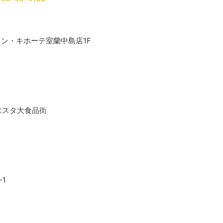
Aドン・キホーテ室蘭中島店1F
Fエスタ大食品街
1