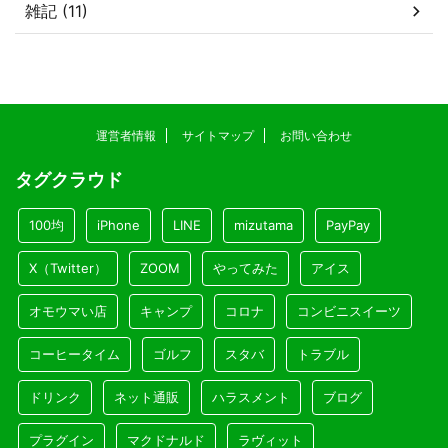
雑記 (11)
運営者情報
サイトマップ
お問い合わせ
タグクラウド
100均
iPhone
LINE
mizutama
PayPay
X（Twitter）
ZOOM
やってみた
アイス
オモウマい店
キャンプ
コロナ
コンビニスイーツ
コーヒータイム
ゴルフ
スタバ
トラブル
ドリンク
ネット通販
ハラスメント
ブログ
プラグイン
マクドナルド
ラヴィット