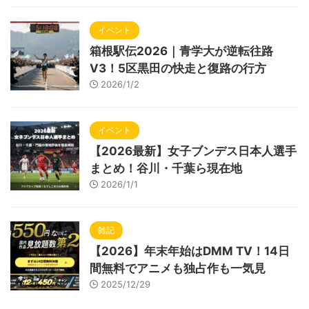
イベント
箱根駅伝2026｜青学大が逆転往路
V3！5区黒田の快走と復路の行方
2026/1/2
イベント
【2026最新】女子ブンデス日本人選手
まとめ！谷川・千葉ら現在地
2026/1/1
雑記
【2026】年末年始はDMM TV！14日
間無料でアニメも独占作も一気見
2025/12/29