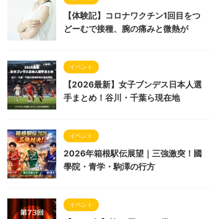
【体験記】コロナワクチン1回目をつ
どーむで接種、腕の痛みと微熱が
イベント
【2026最新】女子ブンデス日本人選
手まとめ！谷川・千葉ら現在地
イベント
2026年箱根駅伝展望｜三強激突！國
學院・青学・駒澤の行方
イベント